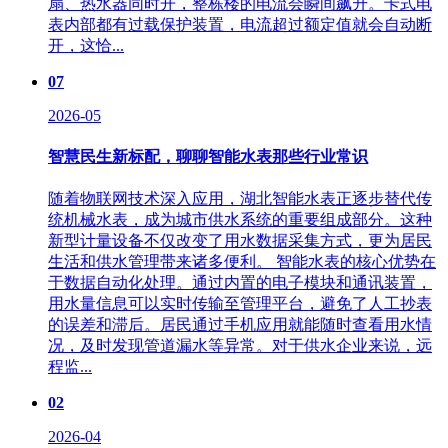
扇、热水器同时开，整栋楼的电流会瞬间飙升。卡式电
表内部都有过载保护装置，电流超过额定值就会自动断
开，这恰...
07
2026-05
智慧民生新标配，聊聊智能水表那些行业常识
随着物联网技术深入应用，湖北智能水表正逐步替代传
统机械水表，成为城市供水系统的重要组成部分。这种
新型计量设备不仅改变了用水数据采集方式，更为居民
生活和供水管理带来诸多便利。 智能水表的核心优势在
于数据自动化处理。通过内置的电子模块和通讯装置，
用水量信息可以实时传输至管理平台，避免了人工抄表
的误差和滞后。居民通过手机应用就能随时查看用水情
况，及时发现管道漏水等异常。对于供水企业来说，远
程监...
02
2026-04