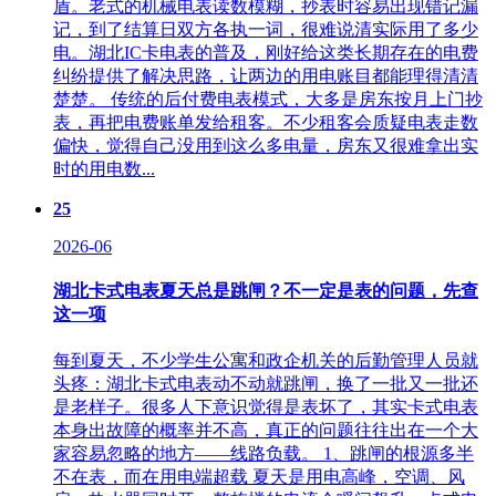
盾。老式的机械电表读数模糊，抄表时容易出现错记漏
记，到了结算日双方各执一词，很难说清实际用了多少
电。湖北IC卡电表的普及，刚好给这类长期存在的电费
纠纷提供了解决思路，让两边的用电账目都能理得清清
楚楚。 传统的后付费电表模式，大多是房东按月上门抄
表，再把电费账单发给租客。不少租客会质疑电表走数
偏快，觉得自己没用到这么多电量，房东又很难拿出实
时的用电数...
25
2026-06
湖北卡式电表夏天总是跳闸？不一定是表的问题，先查
这一项
每到夏天，不少学生公寓和政企机关的后勤管理人员就
头疼：湖北卡式电表动不动就跳闸，换了一批又一批还
是老样子。很多人下意识觉得是表坏了，其实卡式电表
本身出故障的概率并不高，真正的问题往往出在一个大
家容易忽略的地方——线路负载。 1、跳闸的根源多半
不在表，而在用电端超载‌ 夏天是用电高峰，空调、风