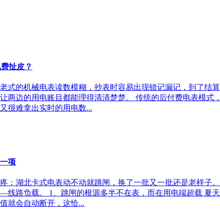
电费扯皮？
老式的机械电表读数模糊，抄表时容易出现错记漏记，到了结算
让两边的用电账目都能理得清清楚楚。 传统的后付费电表模式
很难拿出实时的用电数...
一项
疼：湖北卡式电表动不动就跳闸，换了一批又一批还是老样子。
—线路负载。 1、跳闸的根源多半不在表，而在用电端超载‌ 
就会自动断开，这恰...