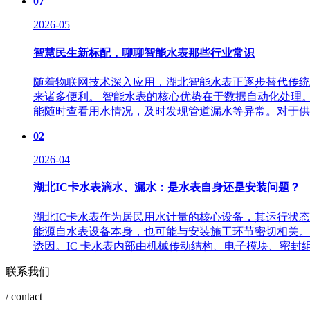
07
2026-05
智慧民生新标配，聊聊智能水表那些行业常识
随着物联网技术深入应用，湖北智能水表正逐步替代传统
来诸多便利。 智能水表的核心优势在于数据自动化处理
能随时查看用水情况，及时发现管道漏水等异常。对于供水
02
2026-04
湖北IC卡水表滴水、漏水：是水表自身还是安装问题？
湖北IC卡水表作为居民用水计量的核心设备，其运行状
能源自水表设备本身，也可能与安装施工环节密切相关。
诱因。IC 卡水表内部由机械传动结构、电子模块、密封组件
联系我们
/ contact