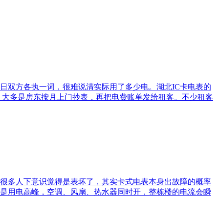
日双方各执一词，很难说清实际用了多少电。湖北IC卡电表的
，大多是房东按月上门抄表，再把电费账单发给租客。不少租客
很多人下意识觉得是表坏了，其实卡式电表本身出故障的概率
夏天是用电高峰，空调、风扇、热水器同时开，整栋楼的电流会瞬