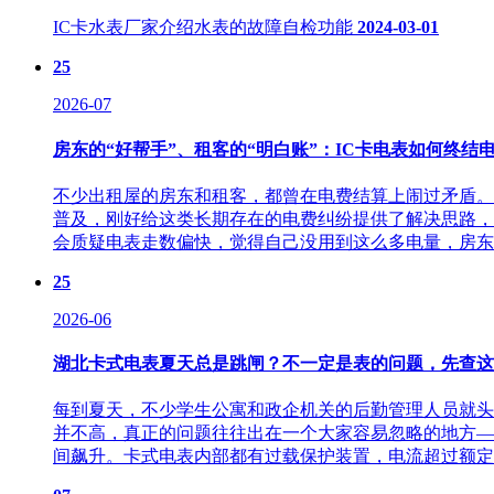
IC卡水表厂家介绍水表的故障自检功能
2024-03-01
25
2026-07
房东的“好帮手”、租客的“明白账”：IC卡电表如何终结
不少出租屋的房东和租客，都曾在电费结算上闹过矛盾。
普及，刚好给这类长期存在的电费纠纷提供了解决思路，
会质疑电表走数偏快，觉得自己没用到这么多电量，房东又
25
2026-06
湖北卡式电表夏天总是跳闸？不一定是表的问题，先查这
每到夏天，不少学生公寓和政企机关的后勤管理人员就头
并不高，真正的问题往往出在一个大家容易忽略的地方—
间飙升。卡式电表内部都有过载保护装置，电流超过额定值