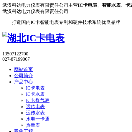
武汉科达电力仪表有限责任公司主营
IC卡电表
、
智能水表
、
卡
武汉
科达电力
仪表有限责任公司
——打造国内IC卡智能电表专利和硬件技术系统优良品牌——
13507122700
027-87199067
网站首页
公司简介
产品中心
IC卡电表
IC卡水表
IC卡煤气表
远传电表
远传水表
水电一卡通
热量表
案例工程