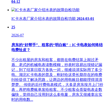
04-12
IC卡水表厂家介绍水表的故障自检功能
2024-03-01
25
2026-07
房东的“好帮手”、租客的“明白账”：IC卡电表如何终结
电费扯皮？
不少出租屋的房东和租客，都曾在电费结算上闹过矛
盾。老式的机械电表读数模糊，抄表时容易出现错记漏
记，到了结算日双方各执一词，很难说清实际用了多少
电。湖北IC卡电表的普及，刚好给这类长期存在的电费
纠纷提供了解决思路，让两边的用电账目都能理得清清
楚楚。 传统的后付费电表模式，大多是房东按月上门抄
表，再把电费账单发给租客。不少租客会质疑电表走数
偏快，觉得自己没用到这么多电量，房东又很难拿出实
时的用电数...