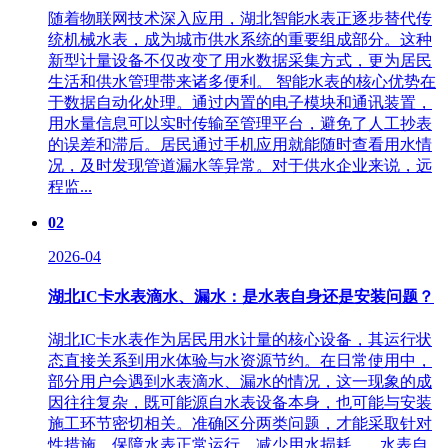
随着物联网技术深入应用，湖北智能水表正逐步替代传
统机械水表，成为城市供水系统的重要组成部分。这种
新型计量设备不仅改变了用水数据采集方式，更为居民
生活和供水管理带来诸多便利。 智能水表的核心优势在
于数据自动化处理。通过内置的电子模块和通讯装置，
用水量信息可以实时传输至管理平台，避免了人工抄表
的误差和滞后。居民通过手机应用就能随时查看用水情
况，及时发现管道漏水等异常。对于供水企业来说，远
程监...
02
2026-04
湖北IC卡水表滴水、漏水：是水表自身还是安装问题？
湖北IC卡水表作为居民用水计量的核心设备，其运行状
态直接关系到用水体验与水资源节约。在日常使用中，
部分用户会遇到水表滴水、漏水的情况，这一现象的成
因往往复杂，既可能源自水表设备本身，也可能与安装
施工环节密切相关。准确区分两类问题，才能采取针对
性措施，保障水表正常运行，减少用水损耗。 水表自