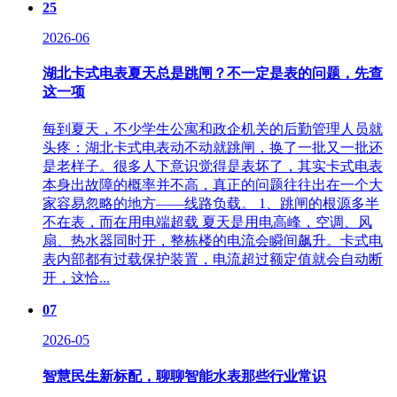
25
2026-06
湖北卡式电表夏天总是跳闸？不一定是表的问题，先查
这一项
每到夏天，不少学生公寓和政企机关的后勤管理人员就
头疼：湖北卡式电表动不动就跳闸，换了一批又一批还
是老样子。很多人下意识觉得是表坏了，其实卡式电表
本身出故障的概率并不高，真正的问题往往出在一个大
家容易忽略的地方——线路负载。 1、跳闸的根源多半
不在表，而在用电端超载‌ 夏天是用电高峰，空调、风
扇、热水器同时开，整栋楼的电流会瞬间飙升。卡式电
表内部都有过载保护装置，电流超过额定值就会自动断
开，这恰...
07
2026-05
智慧民生新标配，聊聊智能水表那些行业常识